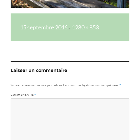
Publié
Taille
15 septembre 2016
1280 × 853
le
réelle
Laisser un commentaire
Votre adresse e-mail ne sera pas publiée.
Les champs obligatoires sont indiqués avec
*
COMMENTAIRE
*