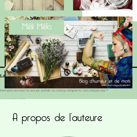
combinaison pantalon bleue
Laisser un commentaire
Votre adresse e-mail ne sera pas publiée.
Les champs obligatoires sont indiqués avec
*
COMMENTAIRE
*
A propos de l’auteure