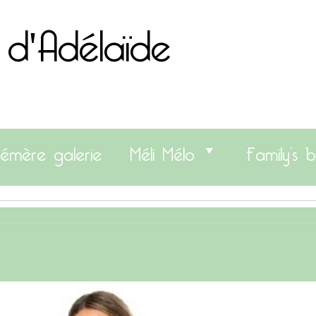
 d'Adélaïde
émère galerie
Méli Mélo
Family’s b