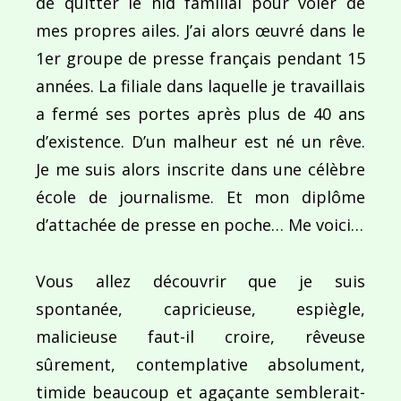
de quitter le nid familial pour voler de
mes propres ailes. J’ai alors œuvré dans le
1er groupe de presse français pendant 15
Ce site utilise Akismet pour réduire les indésirab
années. La filiale dans laquelle je travaillais
commentaires sont traitées
.
a fermé ses portes après plus de 40 ans
d’existence. D’un malheur est né un rêve.
Je me suis alors inscrite dans une célèbre
école de journalisme. Et mon diplôme
d’attachée de presse en poche… Me voici…
Navigation
de
PUBLIÉ DANS
Comment s’habiller pour les fêtes de fin d’année 
Vous allez découvrir que je suis
l’article
spontanée, capricieuse, espiègle,
malicieuse faut-il croire, rêveuse
sûrement, contemplative absolument,
timide beaucoup et agaçante semblerait-