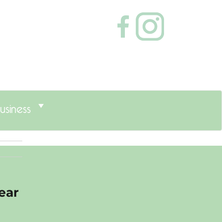
usiness
ear