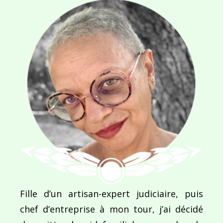
Ce site utilise Akismet pour réduire les indésirab
commentaires sont traitées
.
Navigation
de
PUBLIÉ DANS
Le Reggae : une philosophie au-delà de la musiq
l’article
Fille d’un artisan-expert judiciaire, puis
chef d’entreprise à mon tour, j’ai décidé