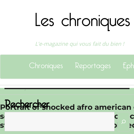
Les chroniques
L'e-magazine qui vous fait du bien !
Chroniques
Reportages
Eph
Image précédente
Image suivante
Rechercher
Portrait of shocked afro american
social network account get notifi
stylish fashionable clothes isolat