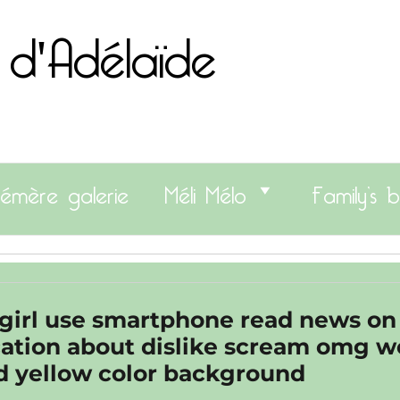
 d'Adélaïde
émère galerie
Méli Mélo
Family’s b
 girl use smartphone read news on
cation about dislike scream omg w
ed yellow color background