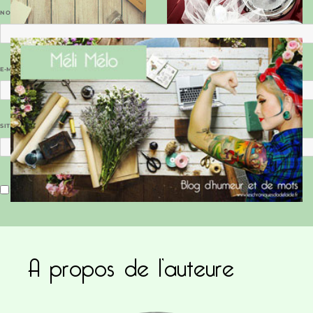
NOM
*
E-MAIL
*
SITE WEB
Enregistrer mon nom, mon e-mail et mon site dans le navigateur pour mon prochain commentaire.
A propos de l’auteure