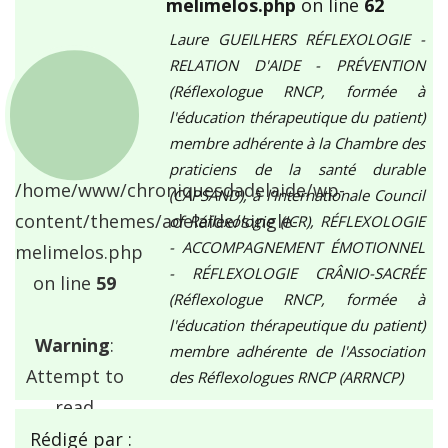
melimelos.php
on line
62
Laure GUEILHERS RÉFLEXOLOGIE -
RELATION D'AIDE - PRÉVENTION
(Réflexologue RNCP, formée à
l'éducation thérapeutique du patient)
membre adhérente à la Chambre des
praticiens de la santé durable
/home/www/chroniquesdadelaide/wp-
(CAPSAND), à l'Internationale Council
content/themes/adelaide/single-
of Réflexologie (ICR), RÉFLEXOLOGIE
- ACCOMPAGNEMENT ÉMOTIONNEL
melimelos.php
- RÉFLEXOLOGIE CRÂNIO-SACRÉE
on line
59
(Réflexologue RNCP, formée à
l'éducation thérapeutique du patient)
Warning
:
membre adhérente de l'Association
Attempt to
des Réflexologues RNCP (ARRNCP)
read
property "ID"
Rédigé par :