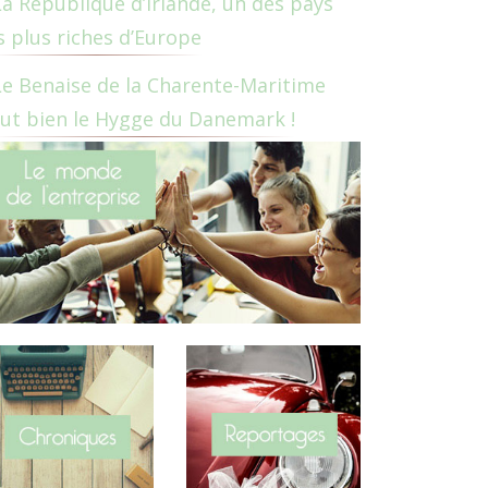
La République d’Irlande, un des pays
s plus riches d’Europe
Le Benaise de la Charente-Maritime
ut bien le Hygge du Danemark !