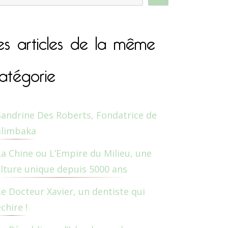
es articles de la même
atégorie
Sandrine Des Roberts, Fondatrice de
alimbaka
La Chine ou L’Empire du Milieu, une
lture unique depuis 5000 ans
Le Docteur Xavier, un dentiste qui
chire !