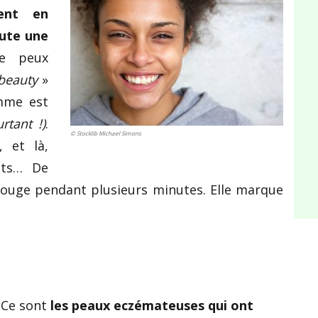
ent en
oute une
ne peux
beauty
»
mme est
rtant !)
.
© Stocklib Michael Simons
 et là,
nts… De
 rouge pendant plusieurs minutes. Elle marque
Ce sont
les peaux eczémateuses qui ont