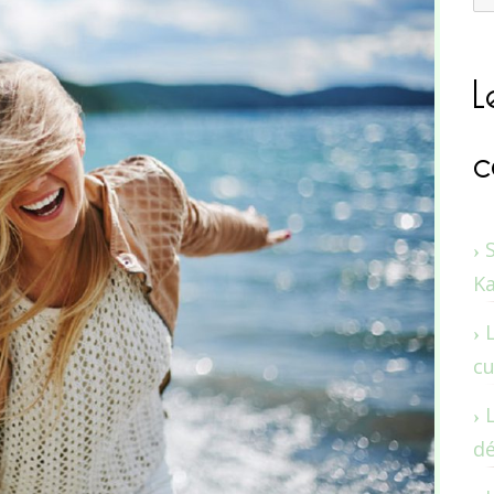
L
c
K
cu
dé