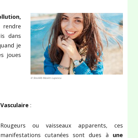
lution,
 rendre
is dans
quand je
s joues
© Stocklib Maxim Lupascu
Vasculaire
:
Rougeurs ou vaisseaux apparents, ces
manifestations cutanées sont dues à
une