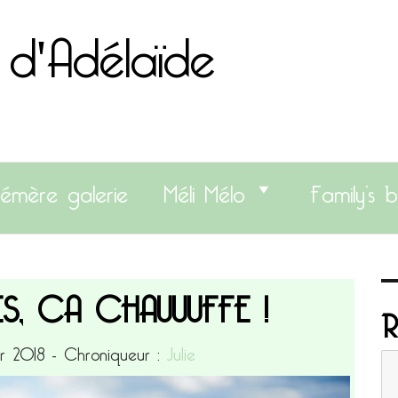
 d'Adélaïde
émère galerie
Méli Mélo
Family’s b
ES, CA CHAUUUFFE !
R
er 2018
- Chroniqueur :
Julie