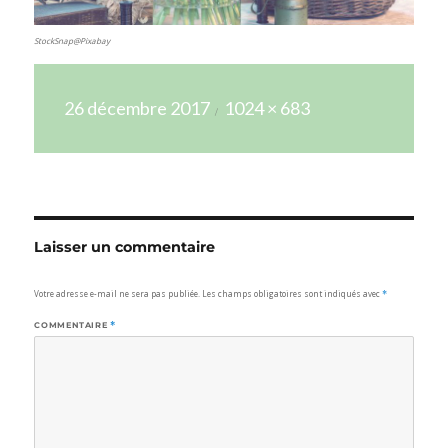
StockSnap@Pixabay
Publié
Taille
26 décembre 2017
1024 × 683
le
réelle
Laisser un commentaire
Votre adresse e-mail ne sera pas publiée.
Les champs obligatoires sont indiqués avec
*
COMMENTAIRE
*