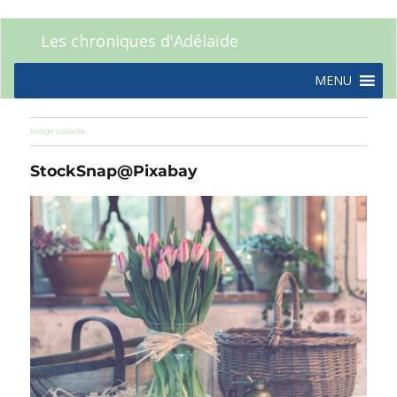
Les chroniques d'Adélaïde
MENU
Image suivante
StockSnap@Pixabay