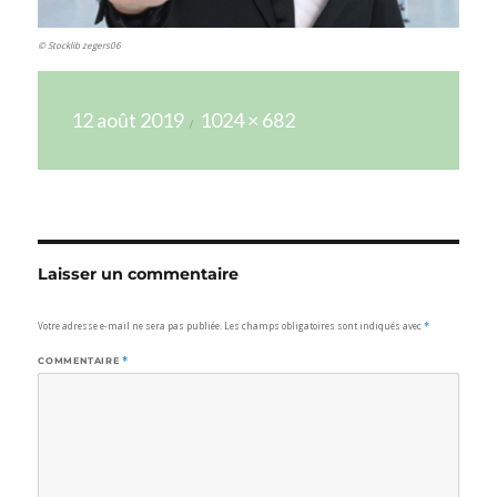
© Stocklib zegers06
Publié
Taille
12 août 2019
1024 × 682
le
réelle
Laisser un commentaire
Votre adresse e-mail ne sera pas publiée.
Les champs obligatoires sont indiqués avec
*
COMMENTAIRE
*