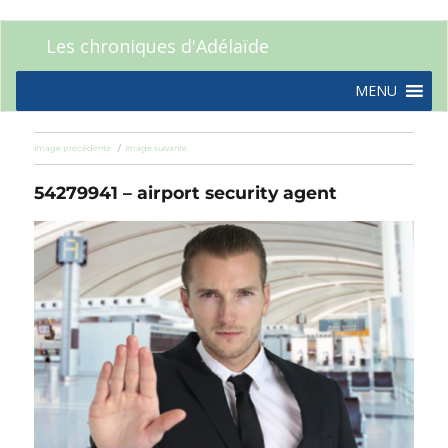
Les chroniques d'Adélaïde
MENU
Image précédente
Image suivante
54279941 – airport security agent