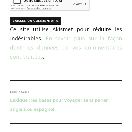
Ce site utilise Akismet pour réduire les
indésirables.
En savoir plus sur la façon
dont les données de vos commentaires
sont traitées
.
Navigation
de
PUBLIÉ DANS
Lexique : les bases pour voyager sans parler
l’article
anglais ou espagnol