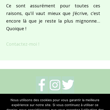
Ce sont assurément pour toutes ces
raisons, qu’il vaut mieux que j’écrive, c’est
encore là que je reste la plus mignonne…
Quoique !
Contactez-moi !
Mentions légales
-
Politique de cookies
-
Nous utilisons des cookies pour vous garantir la meilleure
expérience sur notre site. Si vous continuez à utiliser ce
Me contacter
dernier, nous considérerons que vous acceptez l'utilisation des