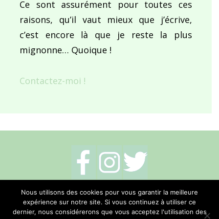
Ce sont assurément pour toutes ces
raisons, qu’il vaut mieux que j’écrive,
c’est encore là que je reste la plus
mignonne… Quoique !
Contactez-moi !
Mentions légales
-
Politique de cookies
-
Nous utilisons des cookies pour vous garantir la meilleure
expérience sur notre site. Si vous continuez à utiliser ce
Me contacter
dernier, nous considérerons que vous acceptez l'utilisation des