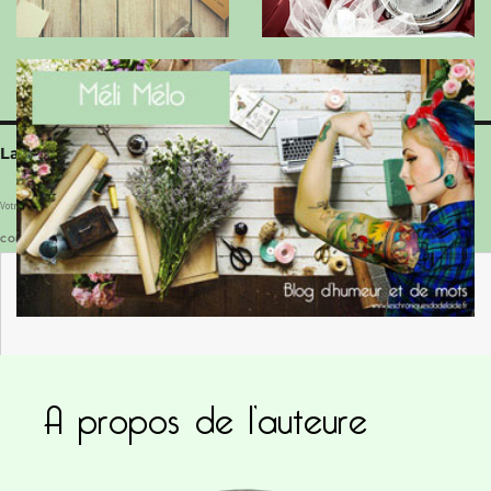
Laisser un commentaire
Votre adresse e-mail ne sera pas publiée.
Les champs obligatoires sont indiqués avec
*
COMMENTAIRE
*
A propos de l’auteure
NOM
*