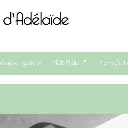
 d'Adélaïde
émère galerie
Méli Mélo
Family’s b