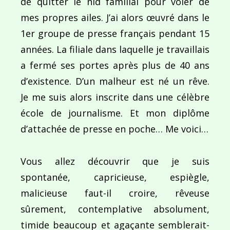
de quitter le nid familial pour voler de
mes propres ailes. J’ai alors œuvré dans le
1er groupe de presse français pendant 15
années. La filiale dans laquelle je travaillais
a fermé ses portes après plus de 40 ans
Navigation
d’existence. D’un malheur est né un rêve.
de
PUBLIÉ DANS
Je me suis alors inscrite dans une célèbre
Episode 2 : Qui sont les girls de l’équipage 231 ?
l’article
école de journalisme. Et mon diplôme
d’attachée de presse en poche… Me voici…
Vous allez découvrir que je suis
spontanée, capricieuse, espiègle,
malicieuse faut-il croire, rêveuse
sûrement, contemplative absolument,
timide beaucoup et agaçante semblerait-