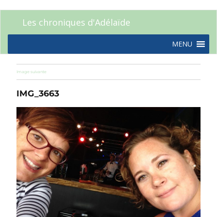
Les chroniques d'Adélaïde
MENU
Image suivante
IMG_3663