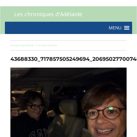
Les chroniques d'Adélaïde
MENU
Image précédente
Image suivante
43688330_717857505249694_2069502770074