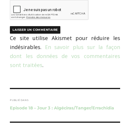
Ce site utilise Akismet pour réduire les
indésirables.
En savoir plus sur la façon
dont les données de vos commentaires
sont traitées
.
Navigation
de
PUBLIÉ DANS
Episode 18 – Jour 3 : Algéciras/Tanger/Errachidia
l’article