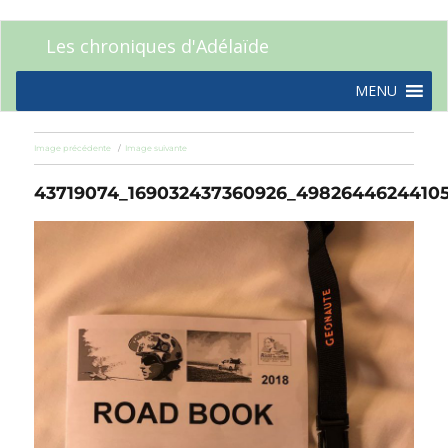
Les chroniques d'Adélaïde
MENU
Image précédente
Image suivante
43719074_169032437360926_4982644624410