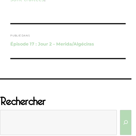
Navigation
de
PUBLIÉ DANS
Épisode 17 : Jour 2 – Merida/Algéciras
l’article
Rechercher