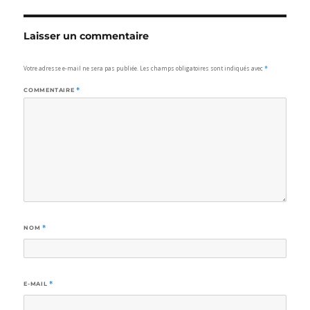
Laisser un commentaire
Votre adresse e-mail ne sera pas publiée.
Les champs obligatoires sont indiqués avec
*
COMMENTAIRE
*
NOM
*
E-MAIL
*