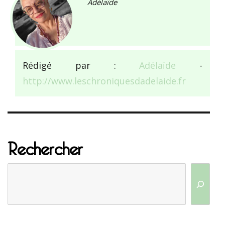
Adélaïde
Rédigé par :
Adélaïde
-
http://www.leschroniquesdadelaide.fr
Rechercher