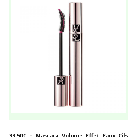
33,50€ – Mascara Volume Effet Faux Cils