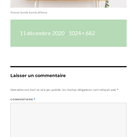
Portrait famille Kamits @Teena
Publié
Taille
11 décembre 2020
1024 × 682
le
réelle
Laisser un commentaire
Votre adresse e-mail ne sera pas publiée.
Les champs obligatoires sont indiqués avec
*
COMMENTAIRE
*