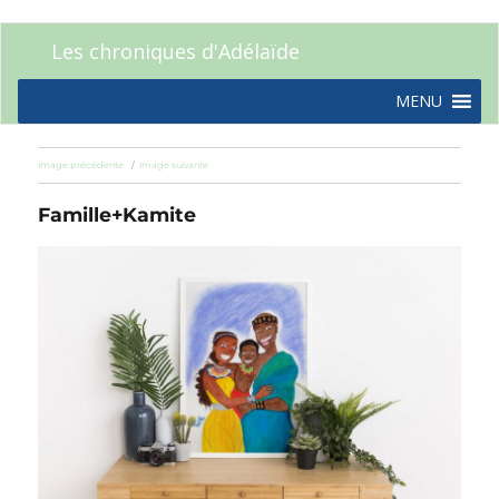
Les chroniques d'Adélaïde
MENU
Image précédente
Image suivante
Famille+Kamite