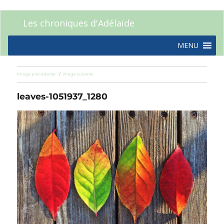
Les chroniques d'Adélaïde
MENU
Image précédente
Image suivante
leaves-1051937_1280