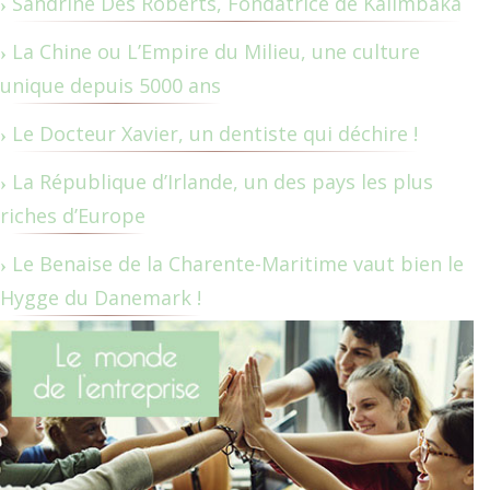
Sandrine Des Roberts, Fondatrice de Kalimbaka
La Chine ou L’Empire du Milieu, une culture
unique depuis 5000 ans
Le Docteur Xavier, un dentiste qui déchire !
La République d’Irlande, un des pays les plus
riches d’Europe
Le Benaise de la Charente-Maritime vaut bien le
Hygge du Danemark !