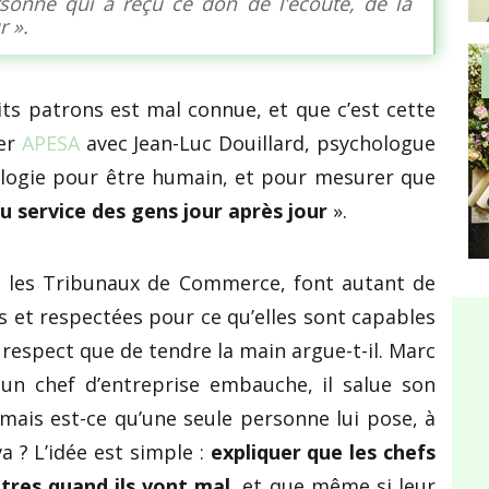
sonne qui a reçu ce don de l’écoute, de la
r ».
its patrons est mal connue, et que c’est cette
éer
APESA
avec Jean-Luc Douillard, psychologue
chologie pour être humain, et pour mesurer que
au service des gens jour après jour
».
 les Tribunaux de Commerce, font autant de
s et respectées pour ce qu’elles sont capables
 respect que de tendre la main argue-t-il. Marc
un chef d’entreprise embauche, il salue son
 mais est-ce qu’une seule personne lui pose, à
a ? L’idée est simple :
expliquer que les chefs
tres quand ils vont mal
, et que même si leur