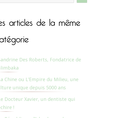
es articles de la même
atégorie
Sandrine Des Roberts, Fondatrice de
alimbaka
La Chine ou L’Empire du Milieu, une
lture unique depuis 5000 ans
Le Docteur Xavier, un dentiste qui
chire !