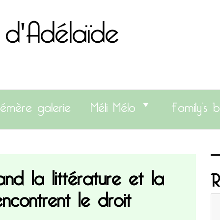
 d'Adélaïde
émère galerie
Méli Mélo
Family’s b
nd la littérature et la
R
encontrent le droit