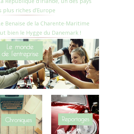
La République d’Irlande, un des pays
s plus riches d’Europe
Le Benaise de la Charente-Maritime
ut bien le Hygge du Danemark !