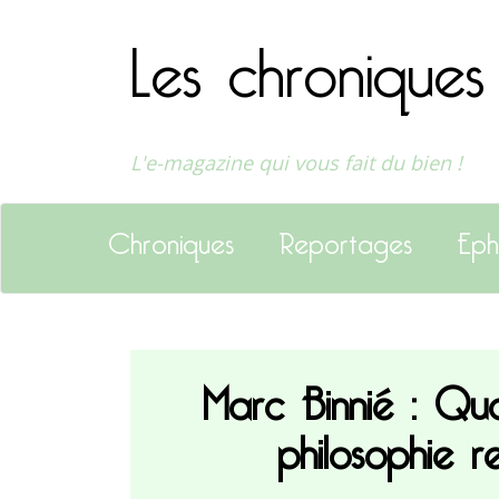
Les chroniques
L'e-magazine qui vous fait du bien !
Chroniques
Reportages
Eph
Marc Binnié : Qua
philosophie r