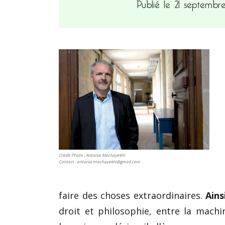
Publié le 21 septemb
Crédit Photo : Antonia Machayekhi
Contact : antonia.machayekhi@gmail.com
faire des choses extraordinaires.
Ainsi
droit et philosophie, entre la machin