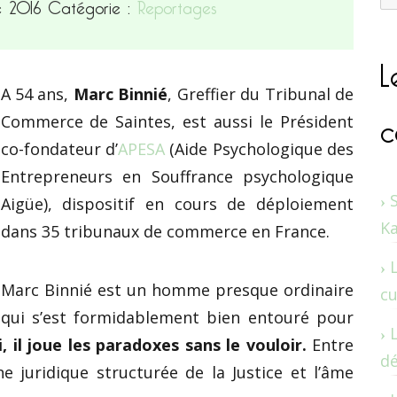
re 2016
Catégorie :
Reportages
L
A 54 ans,
Marc Binnié
, Greffier du Tribunal de
c
Commerce de Saintes, est aussi le Président
co-fondateur d’
APESA
(Aide Psychologique des
Entrepreneurs en Souffrance psychologique
Aigüe), dispositif en cours de déploiement
K
dans 35 tribunaux de commerce en France.
Marc Binnié est un homme presque ordinaire
cu
qui s’est formidablement bien entouré pour
, il joue les paradoxes sans le vouloir.
Entre
dé
e juridique structurée de la Justice et l’âme