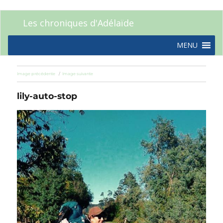
Les chroniques d'Adélaïde
MENU
Image précédente
Image suivante
lily-auto-stop