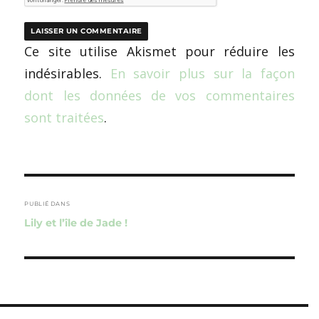
Ce site utilise Akismet pour réduire les
indésirables.
En savoir plus sur la façon
dont les données de vos commentaires
sont traitées
.
Navigation
de
PUBLIÉ DANS
Lily et l’île de Jade !
l’article