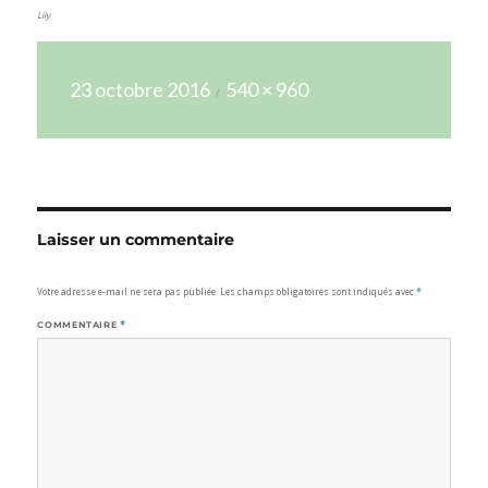
Lily
Publié
Taille
23 octobre 2016
540 × 960
le
réelle
Laisser un commentaire
Votre adresse e-mail ne sera pas publiée.
Les champs obligatoires sont indiqués avec
*
COMMENTAIRE
*