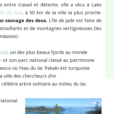
 entre travail et détente, elle a vécu à Lake
île du Sud
, à 50 km de la ville la plus proche.
plus sauvage des deux.
L’île de Jade est faite de
touflants et de montagnes vertigineuses (les
daises) :
ound
, un des plus beaux fjords au monde
k
et son parc national classé au patrimoine
esco où l’eau du lac Pakaki est turquoise
la ville des chercheurs d’or
 célèbre arbre solitaire au milieu du lac
ational