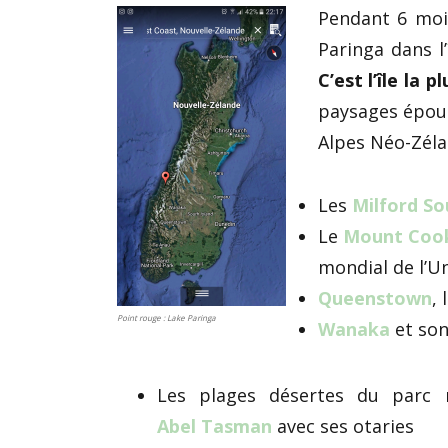
Pendant 6 mois
Paringa dans l’
C’est l’île la 
paysages épous
Alpes Néo-Zélan
Les
Milford S
Le
Mount Coo
mondial de l’Un
Queenstown
, 
Point rouge : Lake Paringa
Wanaka
et son
Les plages désertes du parc n
Abel Tasman
avec ses otaries