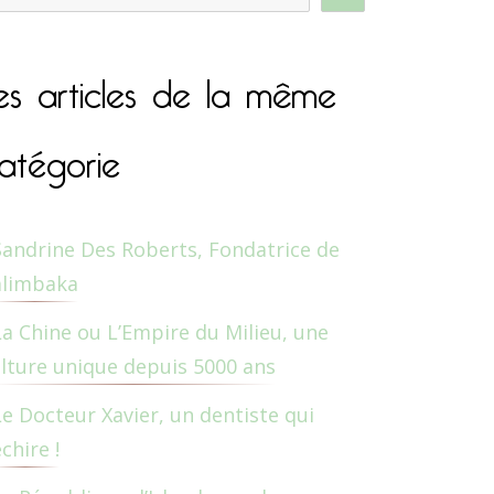
es articles de la même
atégorie
Sandrine Des Roberts, Fondatrice de
alimbaka
La Chine ou L’Empire du Milieu, une
lture unique depuis 5000 ans
Le Docteur Xavier, un dentiste qui
chire !