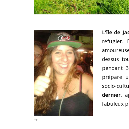
L’île de J
réfugier.
amoureuse 
dessus tou
pendant 3
prépare u
socio-cultu
dernier
, a
fabuleux pa
Lily