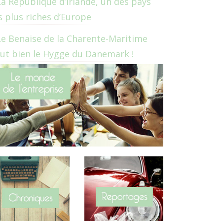
La République d’Irlande, un des pays
s plus riches d’Europe
Le Benaise de la Charente-Maritime
ut bien le Hygge du Danemark !