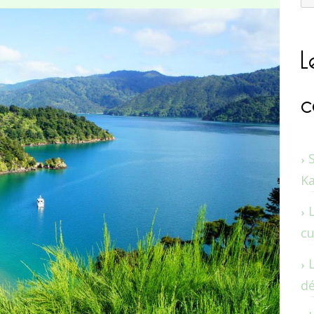
L
c
K
cu
dé