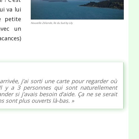
ui va lui
 petite
Nouvelle-Zélande, île du Sud by Lily
avec un
acances)
rrivée, j’ai sorti une carte pour regarder où
. Il y a 3 personnes qui sont naturellement
er si j’avais besoin d’aide. Ça ne se serait
s sont plus ouverts là-bas. »