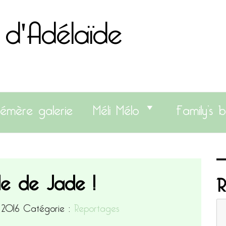
 d'Adélaïde
émère galerie
Méli Mélo
Family’s b
l’île de Jade !
R
e 2016
Catégorie :
Reportages