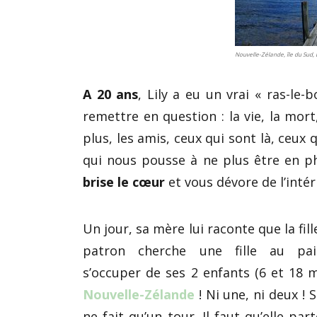
Nouvelle-Zélande, île du Sud, 
A 20 ans
, Lily a eu un vrai « ras-le-
remettre en question : la vie, la mort
plus, les amis, ceux qui sont là, ceux 
qui nous pousse à ne plus être en 
brise le cœur
et vous dévore de l’inté
Un jour, sa mère lui raconte que la fil
patron cherche une fille au pa
s’occuper de ses 2 enfants (6 et 18 m
Nouvelle-Zélande
! Ni une, ni deux ! 
ne fait qu’un tour. Il faut qu’elle part