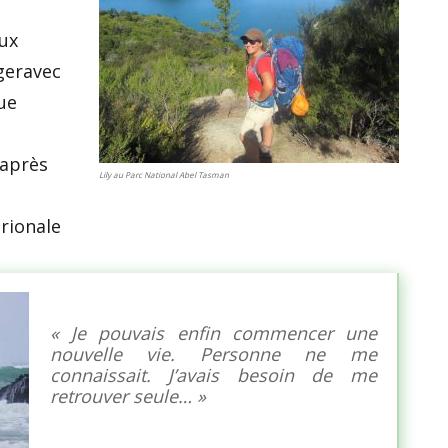
aux
geravec
ue
 après
Lily au Parc National Abel Tasman
trionale
« Je pouvais enfin commencer une
nouvelle vie. Personne ne me
connaissait. J’avais besoin de me
retrouver seule… »