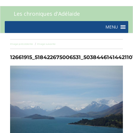
Les chroniques d'Adélaïde
MENU
Image précédente
Image suivante
12661915_518422675006531_5038446141442110