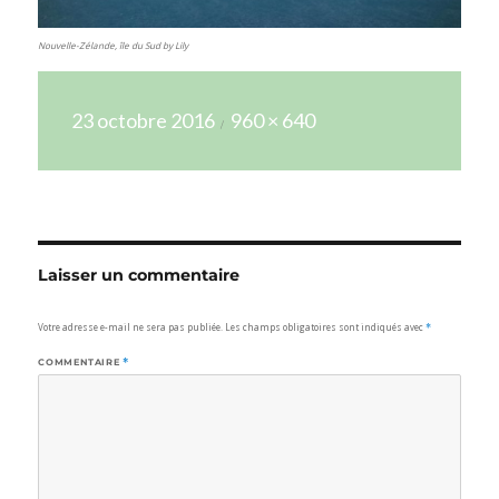
Nouvelle-Zélande, île du Sud by Lily
Publié
Taille
23 octobre 2016
960 × 640
le
réelle
Laisser un commentaire
Votre adresse e-mail ne sera pas publiée.
Les champs obligatoires sont indiqués avec
*
COMMENTAIRE
*