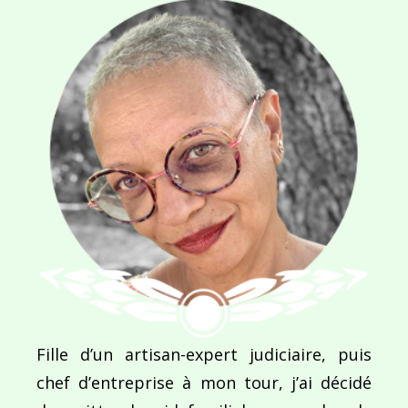
Navigation
de
PUBLIÉ DANS
La tête du matin
l’article
Fille d’un artisan-expert judiciaire, puis
chef d’entreprise à mon tour, j’ai décidé