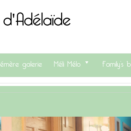
 d'Adélaïde
émère galerie
Méli Mélo
Family’s b