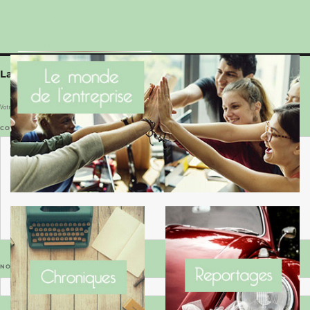
Le Benaise de la Charente-Maritime vaut bien
le Hygge du Danemark !
Laisser un commentaire
Votre adresse e-mail ne sera pas publiée.
Les champs obligatoires sont indiqués avec
*
COMMENTAIRE
*
NOM
*