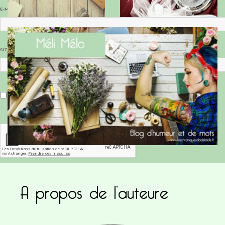
E-MAIL
*
SITE WEB
Enregistrer mon nom, mon e-mail et mon site dans le navigateur pour mon prochain commentaire.
A propos de l’auteure
Ce site utilise Akismet pour réduire les indésirab
commentaires sont traitées
.