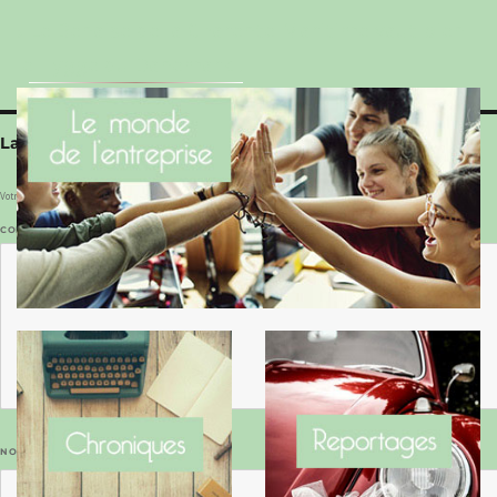
Le Benaise de la Charente-Maritime vaut bien
le Hygge du Danemark !
Laisser un commentaire
Votre adresse e-mail ne sera pas publiée.
Les champs obligatoires sont indiqués avec
*
COMMENTAIRE
*
NOM
*