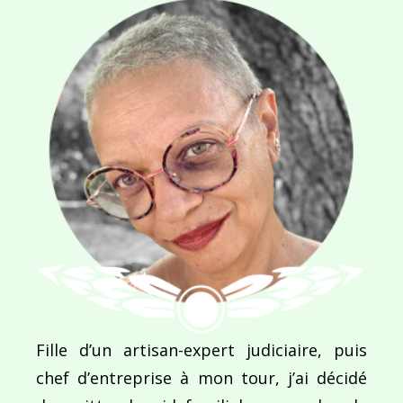
Navigation
de
PUBLIÉ DANS
Jour 134 – Ante voyage
l’article
Fille d’un artisan-expert judiciaire, puis
chef d’entreprise à mon tour, j’ai décidé