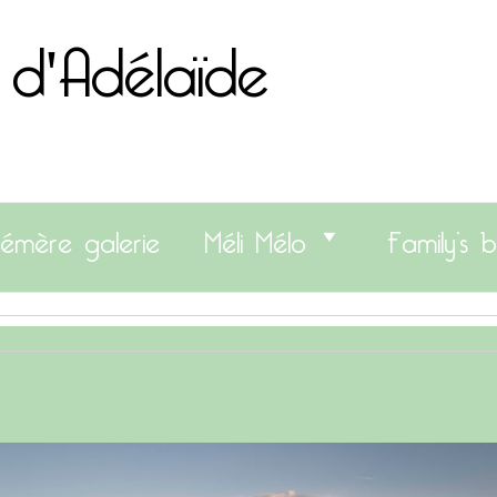
 d'Adélaïde
émère galerie
Méli Mélo
Family’s b