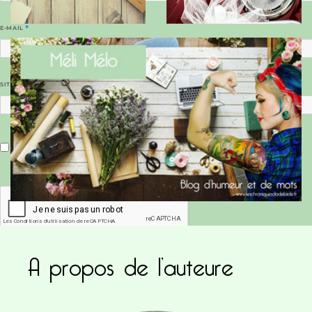
E-MAIL
*
SITE WEB
Enregistrer mon nom, mon e-mail et mon site dans le navigateur pour mon prochain commentaire.
A propos de l’auteure
Ce site utilise Akismet pour réduire les indésirab
commentaires sont traitées
.