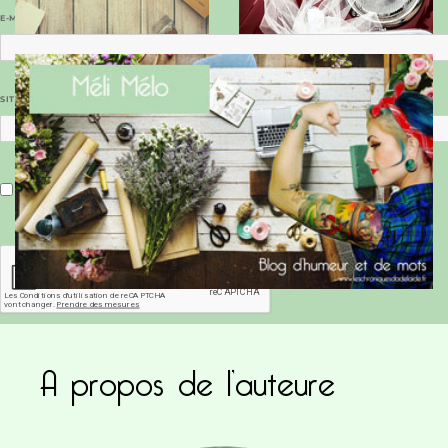
E-MAIL
*
SITE WEB
Enregistrer mon nom, mon e-mail et mon site dans le navigateur pour mon prochain commentaire.
A propos de l’auteure
Ce site utilise Akismet pour réduire les indésirab
commentaires sont traitées
.