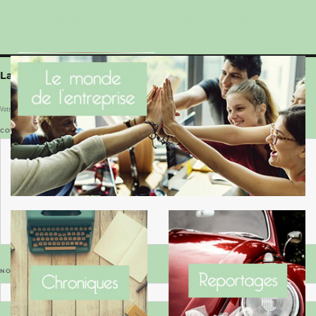
Le Benaise de la Charente-Maritime vaut bien
le Hygge du Danemark !
Laisser un commentaire
Votre adresse e-mail ne sera pas publiée.
Les champs obligatoires sont indiqués avec
*
COMMENTAIRE
*
NOM
*