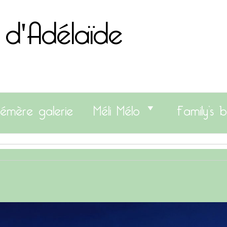
 d'Adélaïde
émère galerie
Méli Mélo
Family’s b