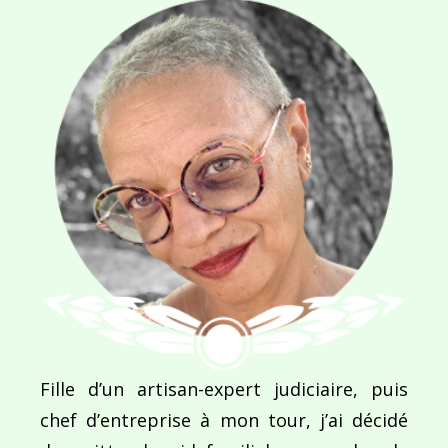
Navigation
de
PUBLIÉ DANS
Il était une fois un réalisateur… Denys Piningre…
l’article
Fille d’un artisan-expert judiciaire, puis
chef d’entreprise à mon tour, j’ai décidé