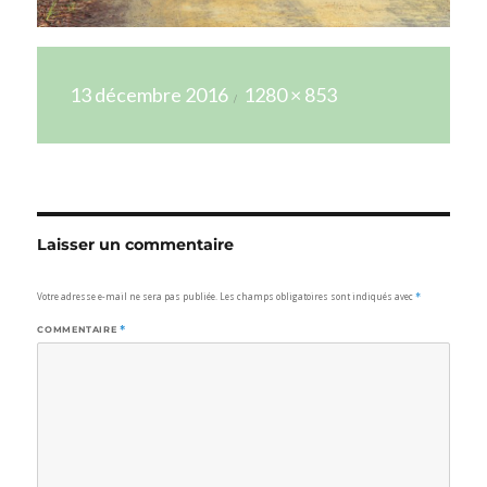
Publié
Taille
13 décembre 2016
1280 × 853
le
réelle
Laisser un commentaire
Votre adresse e-mail ne sera pas publiée.
Les champs obligatoires sont indiqués avec
*
COMMENTAIRE
*