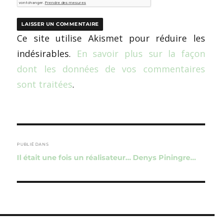
Ce site utilise Akismet pour réduire les
indésirables.
En savoir plus sur la façon
dont les données de vos commentaires
sont traitées
.
Navigation
de
PUBLIÉ DANS
Il était une fois un réalisateur… Denys Piningre…
l’article