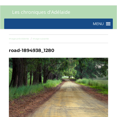
Les chroniques d'Adélaïde
MENU
Image précédente
Image suivante
road-1894938_1280