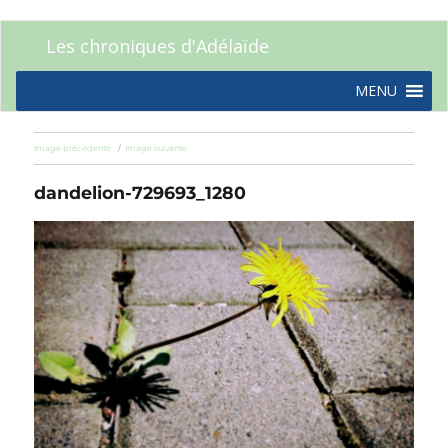
Les chroniques d'Adélaïde
MENU
Image précédente
Image suivante
dandelion-729693_1280