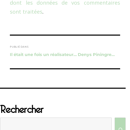
dont les données de vos commentaires
sont traitées
.
Navigation
de
PUBLIÉ DANS
Il était une fois un réalisateur… Denys Piningre…
l’article
Rechercher