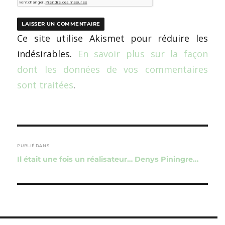
Ce site utilise Akismet pour réduire les
indésirables.
En savoir plus sur la façon
dont les données de vos commentaires
sont traitées
.
Navigation
de
PUBLIÉ DANS
Il était une fois un réalisateur… Denys Piningre…
l’article