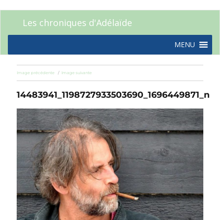
Les chroniques d'Adélaïde
MENU
Image précédente
Image suivante
14483941_1198727933503690_1696449871_n