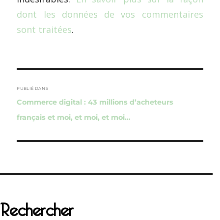
dont les données de vos commentaires
sont traitées
.
Navigation
de
PUBLIÉ DANS
Commerce digital : 43 millions d’acheteurs
l’article
français et moi, et moi, et moi…
Rechercher