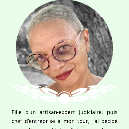
Navigation
de
PUBLIÉ DANS
Bonne fête les Daronnes !
l’article
Fille d’un artisan-expert judiciaire, puis
chef d’entreprise à mon tour, j’ai décidé