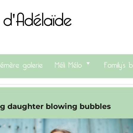
 d'Adélaïde
émère galerie
Méli Mélo
Family’s b
g daughter blowing bubbles