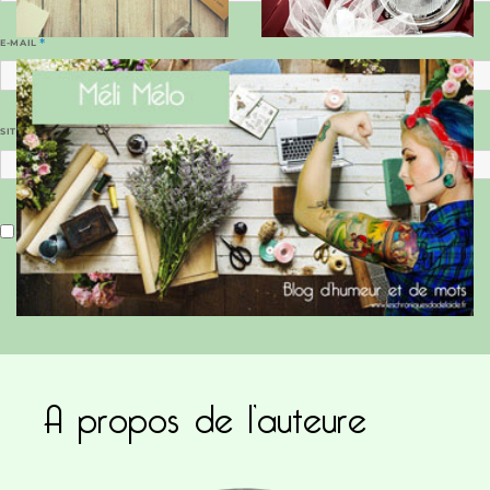
E-MAIL
*
SITE WEB
Enregistrer mon nom, mon e-mail et mon site dans le navigateur pour mon prochain commentaire.
A propos de l’auteure
Ce site utilise Akismet pour réduire les indésirab
commentaires sont traitées
.