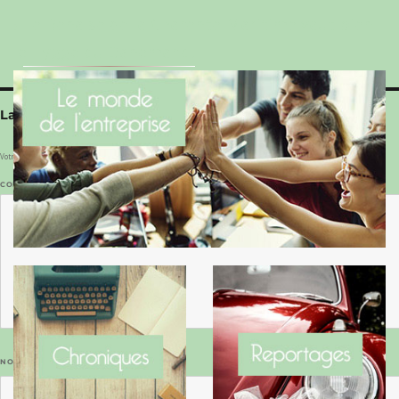
Le Benaise de la Charente-Maritime vaut bien
le Hygge du Danemark !
Laisser un commentaire
Votre adresse e-mail ne sera pas publiée.
Les champs obligatoires sont indiqués avec
*
COMMENTAIRE
*
NOM
*