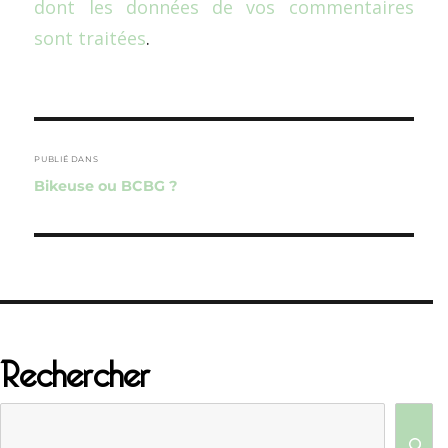
dont les données de vos commentaires
sont traitées
.
Navigation
de
PUBLIÉ DANS
Bikeuse ou BCBG ?
l’article
Rechercher