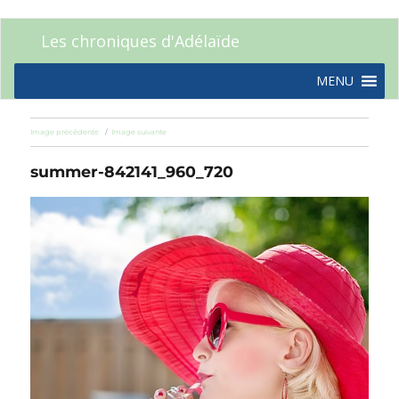
Les chroniques d'Adélaïde
MENU
Image précédente
Image suivante
summer-842141_960_720