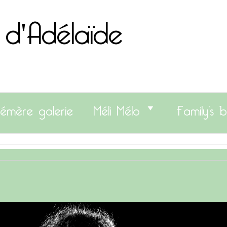
 d'Adélaïde
émère galerie
Méli Mélo
Family’s b