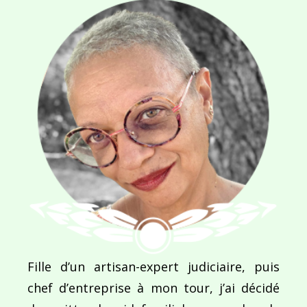
Navigation
de
PUBLIÉ DANS
Women
l’article
Fille d’un artisan-expert judiciaire, puis
chef d’entreprise à mon tour, j’ai décidé