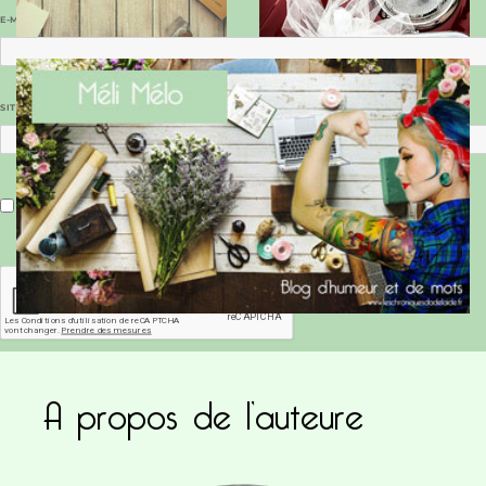
E-MAIL
*
SITE WEB
Enregistrer mon nom, mon e-mail et mon site dans le navigateur pour mon prochain commentaire.
A propos de l’auteure
Ce site utilise Akismet pour réduire les indésirab
commentaires sont traitées
.