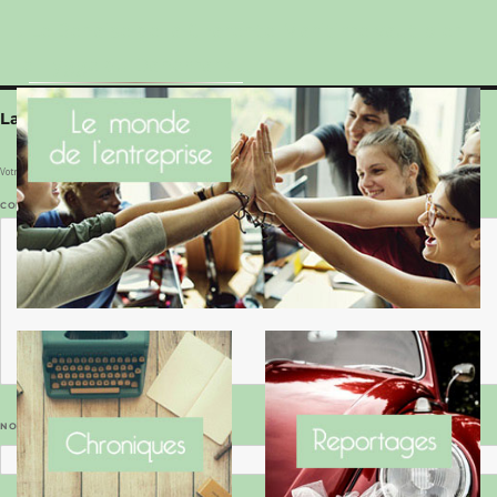
Le Benaise de la Charente-Maritime vaut bien
le Hygge du Danemark !
Laisser un commentaire
Votre adresse e-mail ne sera pas publiée.
Les champs obligatoires sont indiqués avec
*
COMMENTAIRE
*
NOM
*