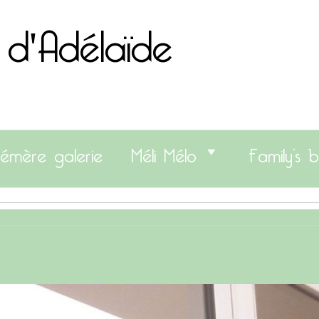
 d'Adélaïde
émère galerie
Méli Mélo
Family’s b