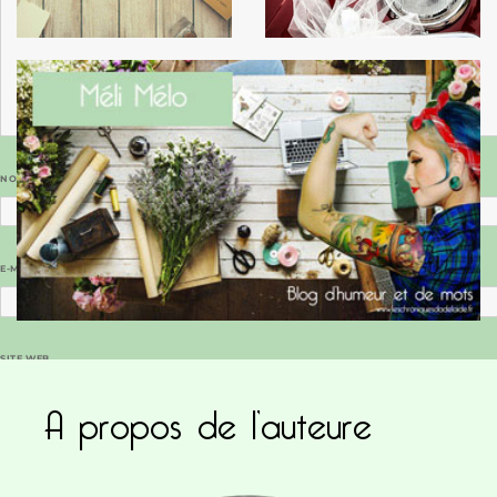
NOM
*
E-MAIL
*
SITE WEB
A propos de l’auteure
Enregistrer mon nom, mon e-mail et mon site dans le navigateur pour mon prochain commentaire.