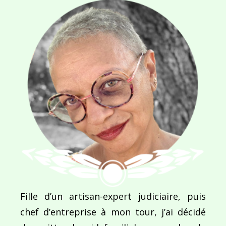
Ce site utilise Akismet pour réduire les indésirab
commentaires sont traitées
.
Navigation
de
PUBLIÉ DANS
Fille d’un artisan-expert judiciaire, puis
Urban draw
l’article
chef d’entreprise à mon tour, j’ai décidé