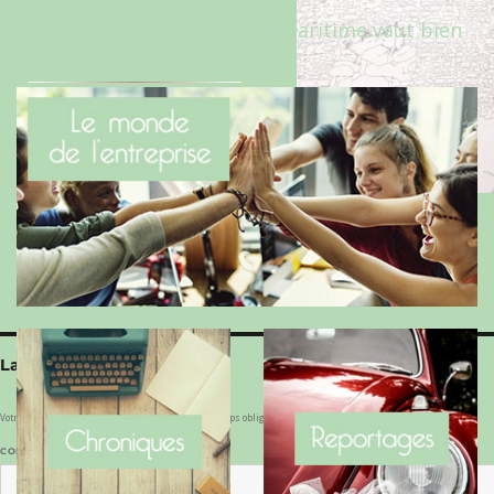
Le Benaise de la Charente-Maritime vaut bien
le Hygge du Danemark !
Laisser un commentaire
Votre adresse e-mail ne sera pas publiée.
Les champs obligatoires sont indiqués avec
*
COMMENTAIRE
*