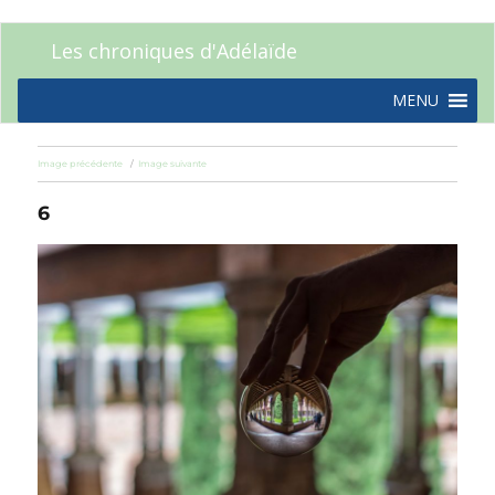
Les chroniques d'Adélaïde
MENU
Image précédente
Image suivante
6