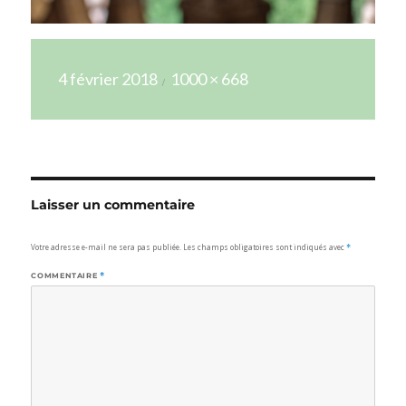
Publié
Taille
4 février 2018
1000 × 668
le
réelle
Laisser un commentaire
Votre adresse e-mail ne sera pas publiée.
Les champs obligatoires sont indiqués avec
*
COMMENTAIRE
*