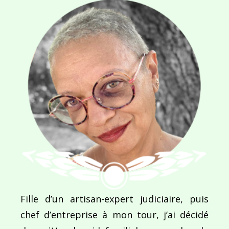
Ce site utilise Akismet pour réduire les indésirab
commentaires sont traitées
.
Navigation
de
PUBLIÉ DANS
Fille d’un artisan-expert judiciaire, puis
Souvenirs d’enfance
l’article
chef d’entreprise à mon tour, j’ai décidé