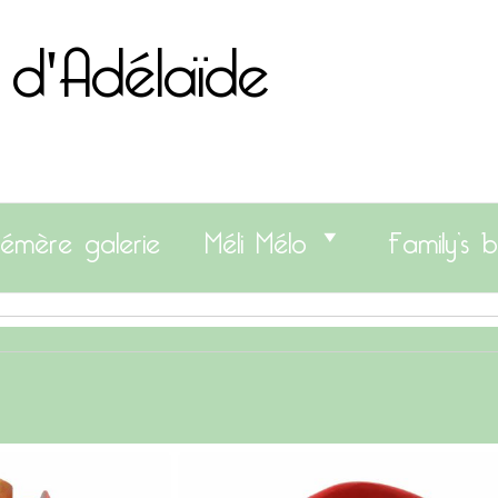
 d'Adélaïde
émère galerie
Méli Mélo
Family’s b