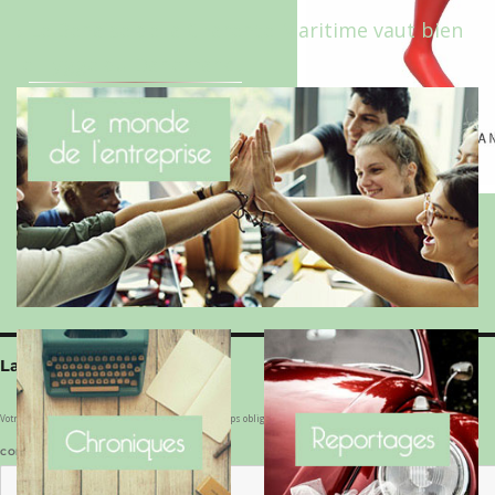
Le Benaise de la Charente-Maritime vaut bien
le Hygge du Danemark !
Laisser un commentaire
Votre adresse e-mail ne sera pas publiée.
Les champs obligatoires sont indiqués avec
*
COMMENTAIRE
*