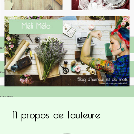
NOM
*
E-MAIL
*
SITE WEB
A propos de l’auteure
Enregistrer mon nom, mon e-mail et mon site dans le navigateur pour mon prochain commentaire.