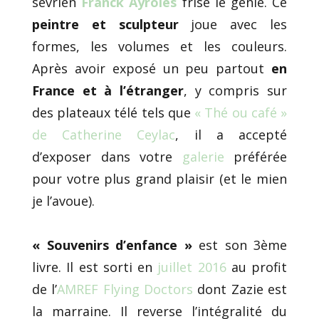
sèvrien
Franck Ayroles
frise le génie. Ce
peintre et sculpteur
joue avec les
formes, les volumes et les couleurs.
Après avoir exposé un peu partout
en
France et à l’étranger
, y compris sur
des plateaux télé tels que
« Thé ou café »
de Catherine Ceylac
, il a accepté
d’exposer dans votre
galerie
préférée
pour votre plus grand plaisir (et le mien
je l’avoue).
« Souvenirs d’enfance »
est son 3ème
livre. Il est sorti en
juillet 2016
au profit
de l’
AMREF Flying Doctors
dont Zazie est
la marraine. Il reverse l’intégralité du