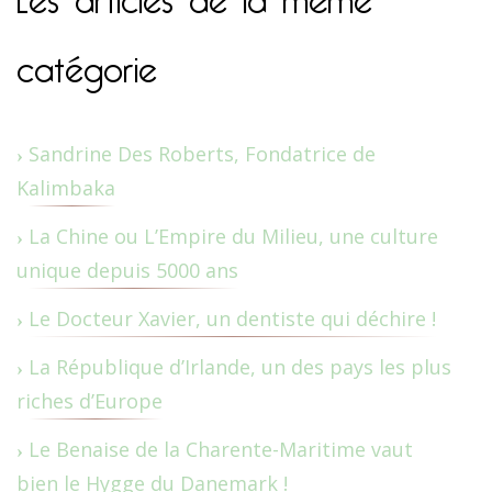
catégorie
Sandrine Des Roberts, Fondatrice de
Kalimbaka
La Chine ou L’Empire du Milieu, une culture
unique depuis 5000 ans
Le Docteur Xavier, un dentiste qui déchire !
La République d’Irlande, un des pays les plus
riches d’Europe
Le Benaise de la Charente-Maritime vaut
bien le Hygge du Danemark !