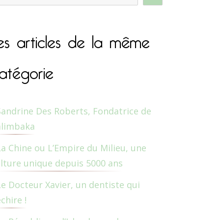
es articles de la même
atégorie
Sandrine Des Roberts, Fondatrice de
alimbaka
La Chine ou L’Empire du Milieu, une
lture unique depuis 5000 ans
Le Docteur Xavier, un dentiste qui
chire !