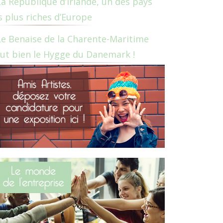
La République d’Irlande, un des pays
s plus riches d’Europe
Le Benaise de la Charente-Maritime
ut bien le Hygge du Danemark !