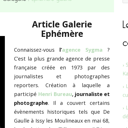
L
Article Galerie
Ephémère
c
Connaissez-vous
l’
agence Sygma
?
C’est la plus grande agence de presse
française créée en 1973 par des
K
journalistes et photographes
reporters. Création à laquelle a
participé
Henri Bureau
, journaliste et
cu
photographe
. Il a couvert certains
évènements historiques tels que De
dé
Gaulle à Issy les Moulineaux en mai 68,