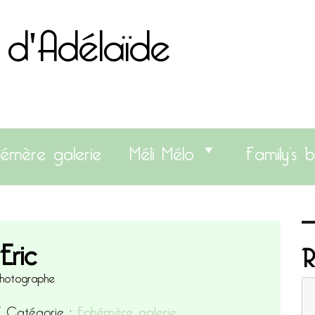
 d'Adélaïde
émère galerie
Méli Mélo
Family’s b
Eric
R
hotographe
17
Catégorie :
Ephémère galerie