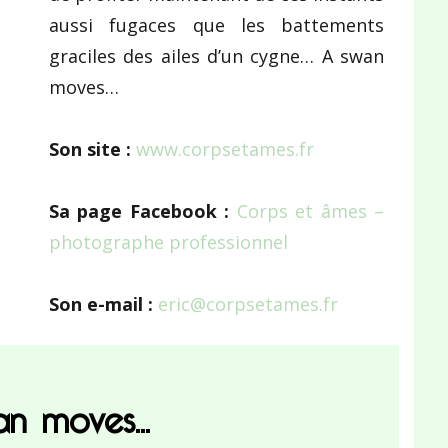
aussi fugaces que les battements
graciles des ailes d’un cygne… A swan
moves…
Son site :
www.corpsetames.fr
Sa page Facebook :
Corps et âmes –
photographe professionnel
Son e-mail :
eric@corpsetames.fr
n moves...