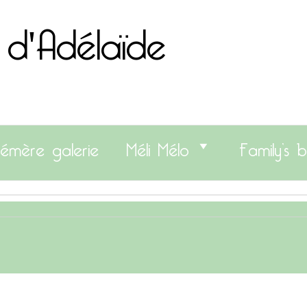
 d'Adélaïde
émère galerie
Méli Mélo
Family’s b