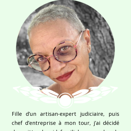
E-MAIL
*
SITE WEB
Enregistrer mon nom, mon e-mail et mon site dans le navigateur pour mon prochain commentaire.
Ce site utilise Akismet pour réduire les indésirab
Fille d’un artisan-expert judiciaire, puis
commentaires sont traitées
.
chef d’entreprise à mon tour, j’ai décidé