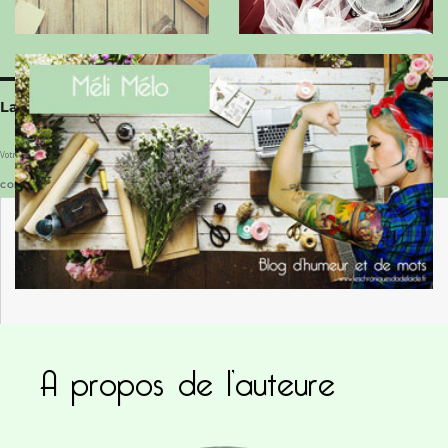
Laisser un commentaire
Votre adresse e-mail ne sera pas publiée.
Les champs obligatoires sont indiqués avec
*
COMMENTAIRE
*
A propos de l’auteure
NOM
*