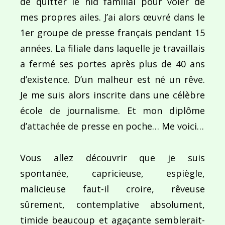
de quitter le nid familial pour voler de
mes propres ailes. J’ai alors œuvré dans le
1er groupe de presse français pendant 15
années. La filiale dans laquelle je travaillais
Navigation
a fermé ses portes après plus de 40 ans
de
PUBLIÉ DANS
d’existence. D’un malheur est né un rêve.
Souvenirs d’enfance
l’article
Je me suis alors inscrite dans une célèbre
école de journalisme. Et mon diplôme
d’attachée de presse en poche… Me voici…
Vous allez découvrir que je suis
spontanée, capricieuse, espiègle,
malicieuse faut-il croire, rêveuse
sûrement, contemplative absolument,
timide beaucoup et agaçante semblerait-