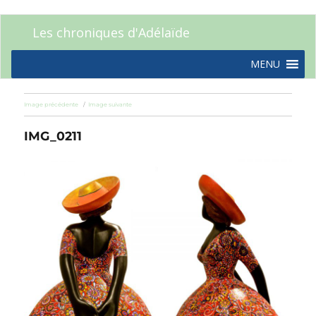
Les chroniques d'Adélaïde
MENU
Image précédente
Image suivante
IMG_0211