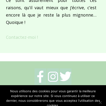
Ce sont assurément pour toutes ces
raisons, qu’il vaut mieux que j’écrive, c’est
encore là que je reste la plus mignonne…
Quoique !
Contactez-moi !
Mentions légales
-
Politique de cookies
-
Nous utilisons des cookies pour vous garantir la meilleure
expérience sur notre site. Si vous continuez à utiliser ce
Me contacter
dernier, nous considérerons que vous acceptez l'utilisation des
cookies.