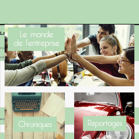
Le Benaise de la Charente-Maritime vaut bien
le Hygge du Danemark !
Laisser un commentaire
Votre adresse e-mail ne sera pas publiée.
Les champs obligatoires sont indiqués avec
*
COMMENTAIRE
*
NOM
*