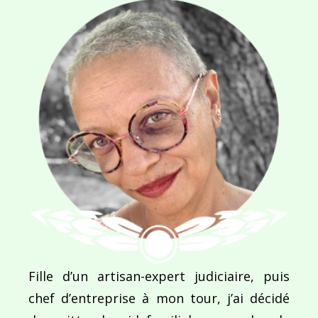
Navigation
de
PUBLIÉ DANS
Le soleil se lève aussi…
l’article
Fille d’un artisan-expert judiciaire, puis
chef d’entreprise à mon tour, j’ai décidé