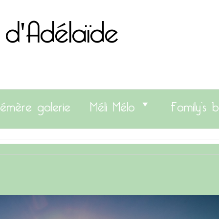
 d'Adélaïde
émère galerie
Méli Mélo
Family’s b