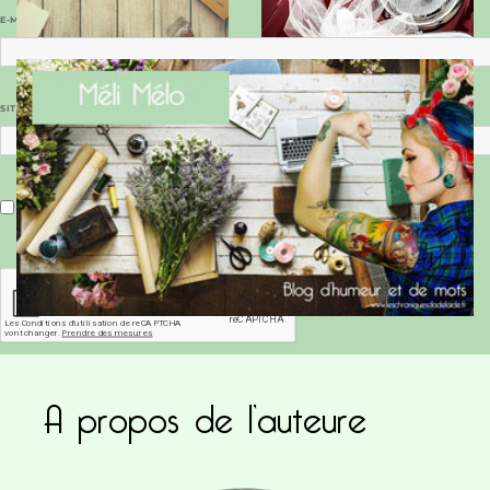
E-MAIL
*
SITE WEB
Enregistrer mon nom, mon e-mail et mon site dans le navigateur pour mon prochain commentaire.
A propos de l’auteure
Ce site utilise Akismet pour réduire les indésirab
commentaires sont traitées
.