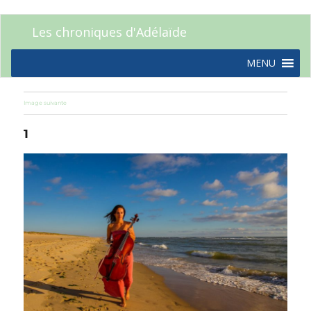
Les chroniques d'Adélaïde
MENU
Image suivante
1