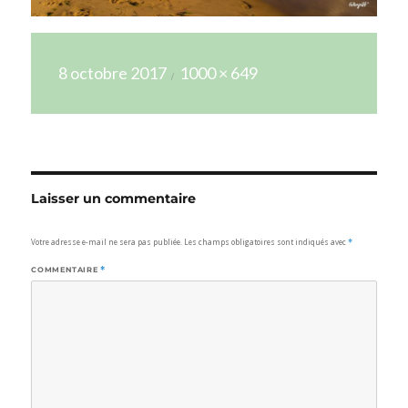
Publié
Taille
8 octobre 2017
1000 × 649
le
réelle
Laisser un commentaire
Votre adresse e-mail ne sera pas publiée.
Les champs obligatoires sont indiqués avec
*
COMMENTAIRE
*