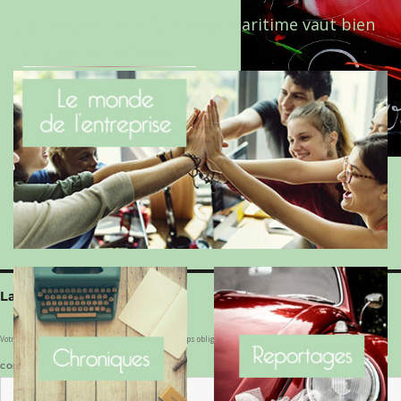
Le Benaise de la Charente-Maritime vaut bien
le Hygge du Danemark !
Laisser un commentaire
Votre adresse e-mail ne sera pas publiée.
Les champs obligatoires sont indiqués avec
*
COMMENTAIRE
*