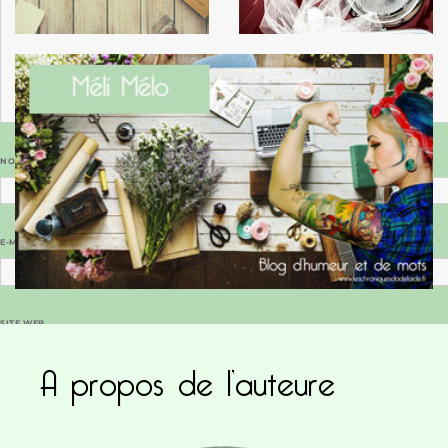
NOM
*
E-MAIL
*
SITE WEB
A propos de l’auteure
Enregistrer mon nom, mon e-mail et mon site dans le navigateur pour mon prochain commentaire.