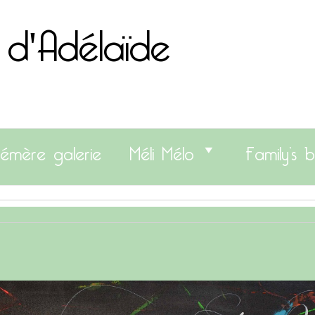
 d'Adélaïde
émère galerie
Méli Mélo
Family’s b