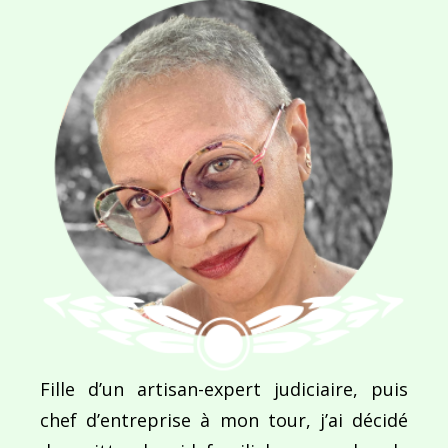
Ce site utilise Akismet pour réduire les indésirab
commentaires sont traitées
.
Navigation
de
PUBLIÉ DANS
Fille d’un artisan-expert judiciaire, puis
Rouge désir…
l’article
chef d’entreprise à mon tour, j’ai décidé