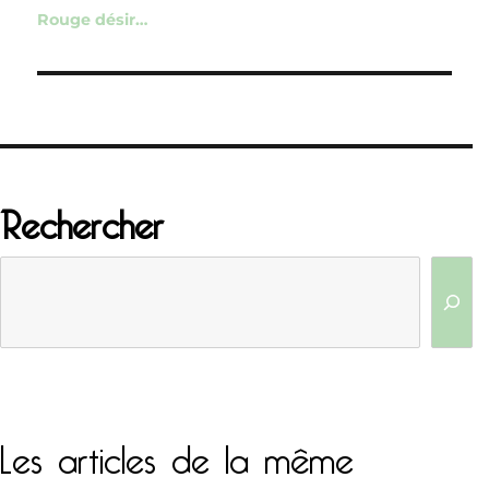
de
Rouge désir…
l’article
Rechercher
Les articles de la même