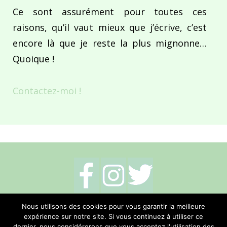
Ce sont assurément pour toutes ces
raisons, qu’il vaut mieux que j’écrive, c’est
encore là que je reste la plus mignonne…
Quoique !
Contactez-moi !
Mentions légales
-
Politique de cookies
-
Nous utilisons des cookies pour vous garantir la meilleure
expérience sur notre site. Si vous continuez à utiliser ce
Me contacter
dernier, nous considérerons que vous acceptez l'utilisation des