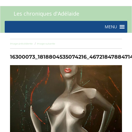
Les chroniques d'Adélaïde
MENU
Image précédente
Image suivante
16300073_1818804535074216_4672184788471