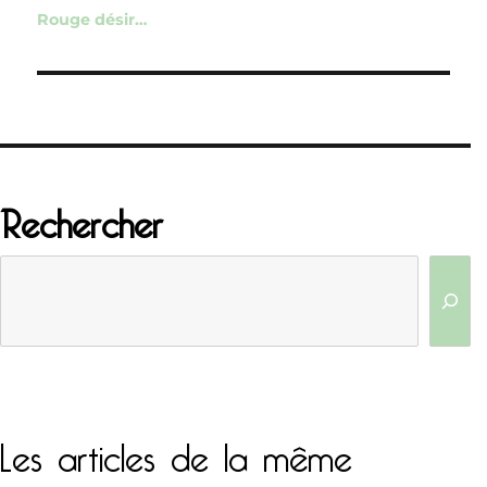
de
Rouge désir…
l’article
Rechercher
Les articles de la même