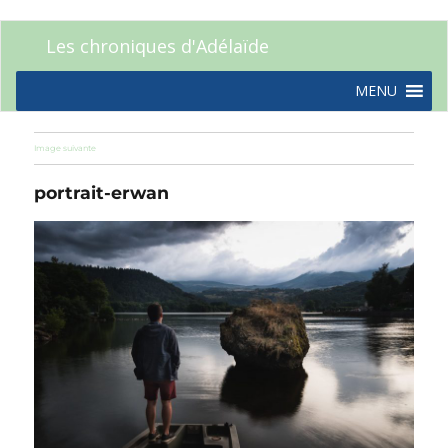
Les chroniques d'Adélaïde
MENU
Image suivante
portrait-erwan