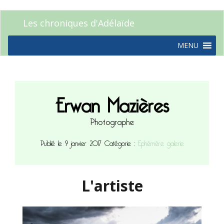
Les chroniques d'Adélaïde
MENU
Erwan Mazières
Photographe
Publié le 9 janvier 2017
Catégorie :
Ephémère galerie
L'artiste