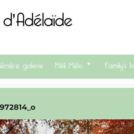
 d'Adélaïde
émère galerie
Méli Mélo
Family’s b
972814_o