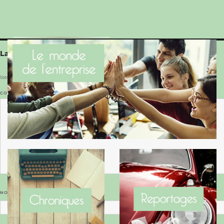
Le Benaise de la Charente-Maritime vaut bien
le Hygge du Danemark !
Laisser un commentaire
Votre adresse e-mail ne sera pas publiée.
Les champs obligatoires sont indiqués avec
*
COMMENTAIRE
*
NOM
*