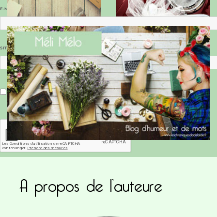
E-MAIL
*
SITE WEB
Enregistrer mon nom, mon e-mail et mon site dans le navigateur pour mon prochain commentaire.
A propos de l’auteure
Ce site utilise Akismet pour réduire les indésirab
commentaires sont traitées
.