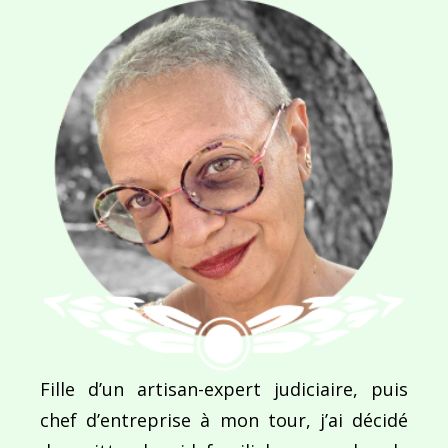
Navigation
de
PUBLIÉ DANS
Regards d’automne
l’article
Fille d’un artisan-expert judiciaire, puis
chef d’entreprise à mon tour, j’ai décidé