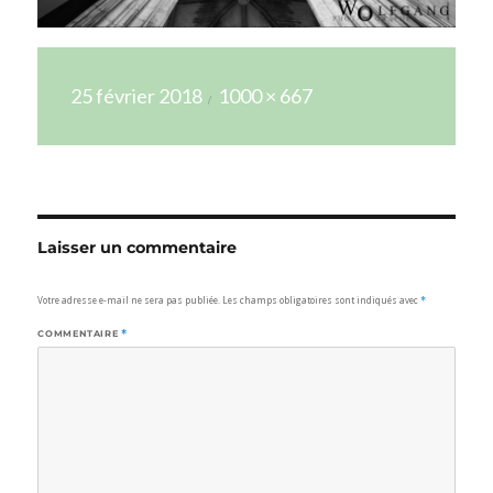
Publié
Taille
25 février 2018
1000 × 667
le
réelle
Laisser un commentaire
Votre adresse e-mail ne sera pas publiée.
Les champs obligatoires sont indiqués avec
*
COMMENTAIRE
*