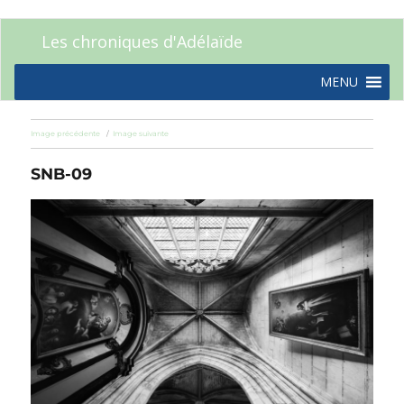
Les chroniques d'Adélaïde
MENU
Image précédente
Image suivante
SNB-09