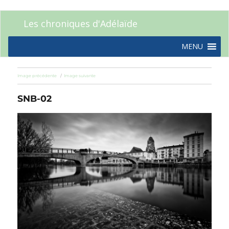
Les chroniques d'Adélaïde
MENU
Image précédente
Image suivante
SNB-02