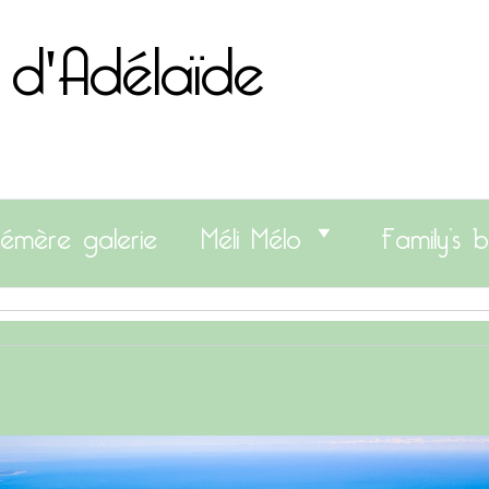
 d'Adélaïde
émère galerie
Méli Mélo
Family’s b