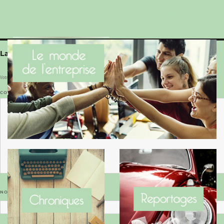
Le Benaise de la Charente-Maritime vaut bien
le Hygge du Danemark !
Laisser un commentaire
Votre adresse e-mail ne sera pas publiée.
Les champs obligatoires sont indiqués avec
*
COMMENTAIRE
*
NOM
*