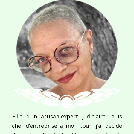
Navigation
de
PUBLIÉ DANS
L’île aux fougères
l’article
Fille d’un artisan-expert judiciaire, puis
chef d’entreprise à mon tour, j’ai décidé