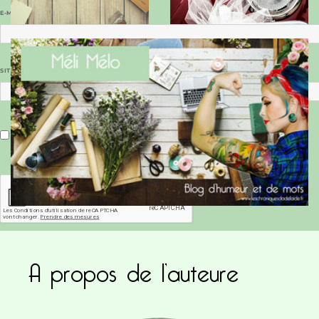
E-MAIL
*
SITE WEB
Enregistrer mon nom, mon e-mail et mon site dans le navigateur pour mon prochain commentaire.
A propos de l’auteure
Ce site utilise Akismet pour réduire les indésirab
commentaires sont traitées
.